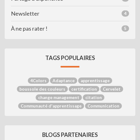
Newsletter
4
À ne pas rater !
5
TAGS POPULAIRES
4Colors
Adaptance
apprentissage
boussole des couleurs
certification
Cervelet
change management
citation
Communauté d'apprentissage
Communication
BLOGS PARTENAIRES