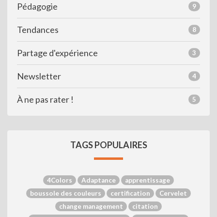
Pédagogie
9
Tendances
8
Partage d'expérience
3
Newsletter
4
À ne pas rater !
5
TAGS POPULAIRES
4Colors
Adaptance
apprentissage
boussole des couleurs
certification
Cervelet
change management
citation