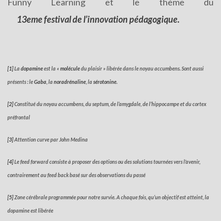
Funny Learning et le thème du
13eme festival de l’innovation pédagogique.
[1]
La
dopamine
est la «
molécule
du plaisir » libérée dans le noyau accumbens. Sont aussi
présents : le
Gaba
, la
noradrénaline
, la
sérotonine
.
[2]
Constitué du noyau accumbens, du septum, de l’amygdale, de l’hippocampe et du cortex
préfrontal
[3]
Attention curve par John Medina
[4]
Le feed forward consiste à proposer des options ou des solutions tournées vers l'avenir,
contrairement au feed back basé sur des observations du passé
[5]
Zone cérébrale programmée pour notre survie. A chaque fois, qu’un objectif est atteint, la
dopamine est libérée