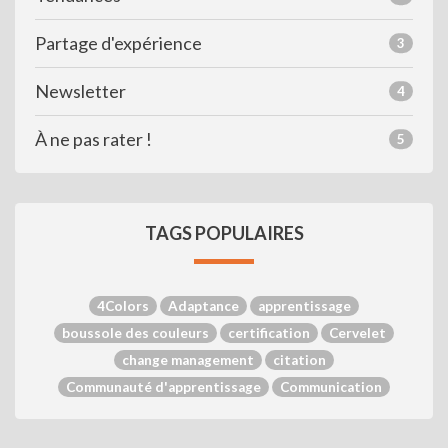
Partage d'expérience
3
Newsletter
4
À ne pas rater !
5
TAGS POPULAIRES
4Colors
Adaptance
apprentissage
boussole des couleurs
certification
Cervelet
change management
citation
Communauté d'apprentissage
Communication