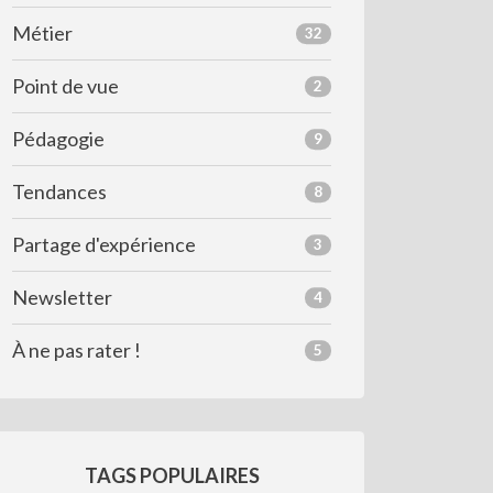
Métier
32
Point de vue
2
Pédagogie
9
Tendances
8
Partage d'expérience
3
Newsletter
4
À ne pas rater !
5
TAGS POPULAIRES