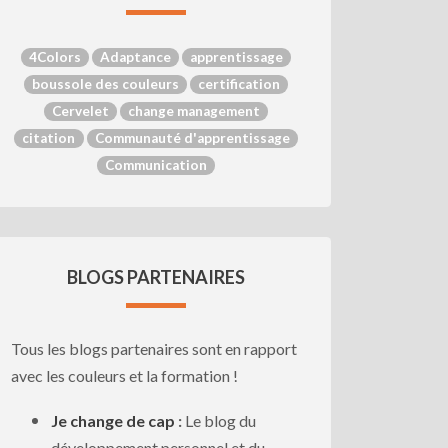
4Colors
Adaptance
apprentissage
boussole des couleurs
certification
Cervelet
change management
citation
Communauté d'apprentissage
Communication
BLOGS PARTENAIRES
Tous les blogs partenaires sont en rapport
avec les couleurs et la formation !
Je change de cap
:
Le blog du
développement personnel et du