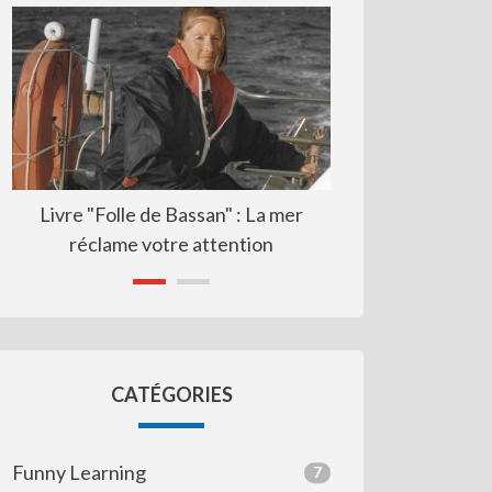
Livre "Folle de Bassan" : La mer
Resp formation : v
réclame votre attention
CATÉGORIES
Funny Learning
7