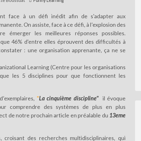
itte Boussuat
Funny Learning
ont face à un défi inédit afin de s'adapter aux
ente. On assiste, face à ce défi, à l’explosion des
re émerger les meilleures réponses possibles.
isque
46% d'entre elles
éprouvent
des
difficultés
à
 constater : une organisation apprenante, ça ne se
nizational Learning (Centre pour les organisations
ue les 5 disciplines pour que fonctionnent les
 d’exemplaires,
"
La cinquième discipline"
il évoque
pour
comprendre des systèmes de plus en plus
ect de notre prochain article en préalable du
13eme
 croisant des recherches multidisciplinaires, qui