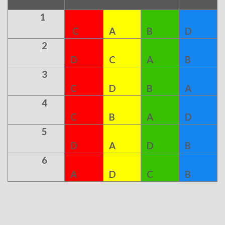
1
C
A
B
D
2
D
C
A
B
3
C
D
B
A
4
C
B
A
D
5
D
A
D
B
6
A
D
C
B