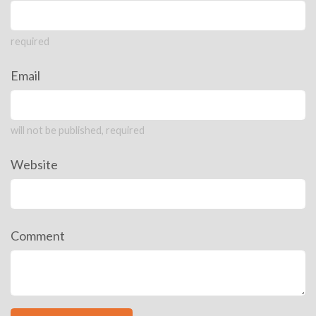
required
Email
will not be published, required
Website
Comment