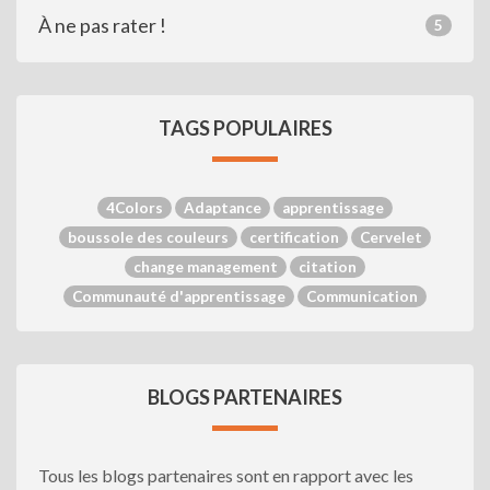
À ne pas rater !
5
TAGS POPULAIRES
4Colors
Adaptance
apprentissage
boussole des couleurs
certification
Cervelet
change management
citation
Communauté d'apprentissage
Communication
BLOGS PARTENAIRES
Tous les blogs partenaires sont en rapport avec les