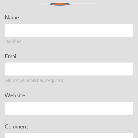
Name
required
Email
will not be published, required
Website
Comment