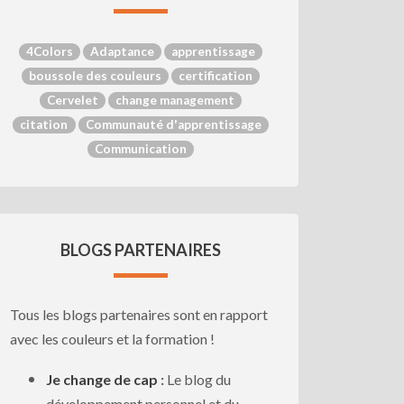
4Colors
Adaptance
apprentissage
boussole des couleurs
certification
Cervelet
change management
citation
Communauté d'apprentissage
Communication
BLOGS PARTENAIRES
Tous les blogs partenaires sont en rapport
avec les couleurs et la formation !
Je change de cap
:
Le blog du
développement personnel et du