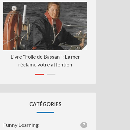
 "Folle de Bassan" : La mer
Resp formation : voie sans 
éclame votre attention
CATÉGORIES
Funny Learning
7