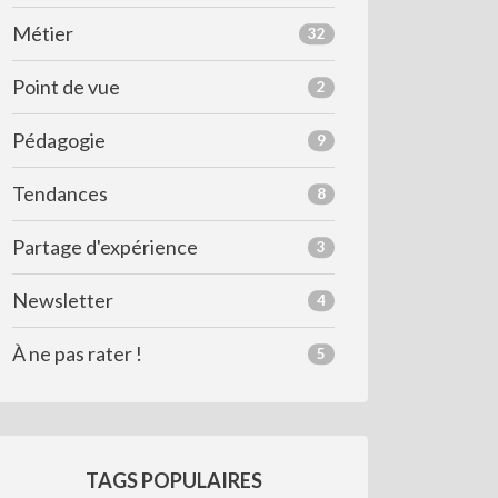
Métier
32
Point de vue
2
Pédagogie
9
Tendances
8
Partage d'expérience
3
Newsletter
4
À ne pas rater !
5
TAGS POPULAIRES