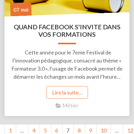
07 mai
QUAND FACEBOOK S'INVITE DANS
VOS FORMATIONS
Cette année pour le 7eme Festival de
l’innovation pédagogique, consacré au thème «
Formateur 3.0 », l’usage de Facebook permet de
démarrer les échanges un mois avant l’heure...
Lire la suite...
Métier
t
1
…
4
5
6
7
8
9
10
…
12