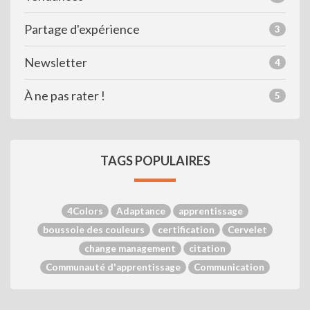
Partage d'expérience
3
Newsletter
4
À ne pas rater !
5
TAGS POPULAIRES
4Colors
Adaptance
apprentissage
boussole des couleurs
certification
Cervelet
change management
citation
Communauté d'apprentissage
Communication