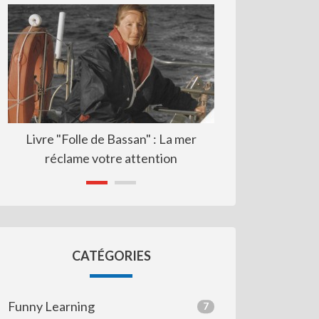
vre "Folle de Bassan" : La mer
Resp formation : voie sa
réclame votre attention
CATÉGORIES
Funny Learning
7