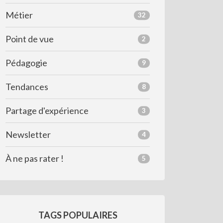
Métier
32
Point de vue
2
Pédagogie
9
Tendances
8
Partage d'expérience
3
Newsletter
4
À ne pas rater !
5
TAGS POPULAIRES