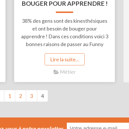
BOUGER POUR APPRENDRE !
38% des gens sont des kinesthésiques
et ont besoin de bouger pour
apprendre ! Dans ces conditions voici 3
bonnes raisons de passer au Funny
Learning et d’oxygéner votre
Lire la suite...
pédagogie p...
Métier
1
2
3
4
ez-vous à notre newsletter